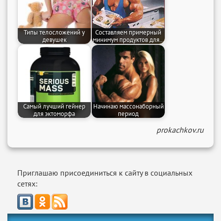
Типы телосложений у
Составляем примерный
девушек
минимум продуктов для…
Самый лучший гейнер
Начинаю массонаборный
для эктоморфа
период
prokachkov.ru
Приглашаю присоединиться к сайту в социальных
сетях: