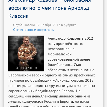
абсолютного чемпиона Арнольд
Классик
Опубликовано 17 ноября 2012 в рубрике
Отечественные спортсмены
Александр Кодзоев в 2012
году произвёл что-то
невероятное на
любительской
соревновательной арене
бодибилдинга. Став
абсолютным чемпионом на
Европейской версии одного из самых престижных
турниров по бодибилдингу Арнольд Классик 2012
он выигрывает один за другим титулы в различных
соревнованиях бодибилдеров Европы. На
сегодняшний день Александр является одним из
лучших культуристов России и Европы, но из-за
своей скромности о нём мало что известно даже