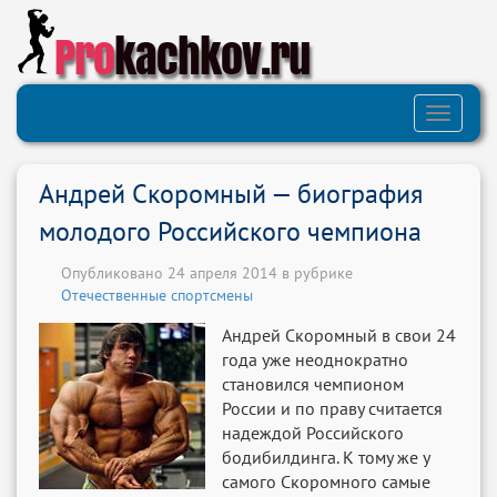
Pro
kachkov.ru
Toggle
navigati
Андрей Скоромный — биография
молодого Российского чемпиона
Опубликовано 24 апреля 2014 в рубрике
Отечественные спортсмены
Андрей Скоромный в свои 24
года уже неоднократно
становился чемпионом
России и по праву считается
надеждой Российского
бодибилдинга. К тому же у
самого Скоромного самые