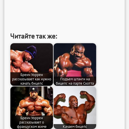
Читайте так же:
Бренч Уоррен
рассказывает как нужно
Подъем штанги на
качать бицепс
бицепс на парте Скотта
Бренч Уоррен
рассказывает о
француском жиме
Качаем бицепс