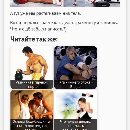
А тут уже мы растягиваем низ тела.
Вот теперь вы знаете как делать разминку и заминку.
Что я ещё забыл написать?)
Читайте так же:
Разминка в гиревом
Тяга нижнего блока +
спорте
Видео
Основы бодибилдинга -
Что нельзя делать,
статья для тех, кто
занимаясь