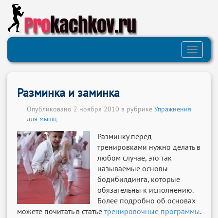
Pro
kachkov.ru
Toggle
navigati
Разминка и заминка
Опубликовано 2 ноября 2010 в рубрике
Упражнения
для мышц
Разминку перед
тренировками нужно делать в
любом случае, это так
называемые основы
бодибилдинга, которые
обязательны к исполнению.
Более подробно об основах
можете почитать в статье
тренировочные программы
.