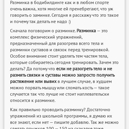
Разминка в бодибилдинге как и в любом спорте
очень важна, хотя многие ей пренебрегают, что уж
говорить о заминке. Сегодня я расскажу что это такое
и почему так делать не надо :)
Сначала поговорим о разминке.
Разминка
— это
комплекс физический упражнений,
предназначенный для разогрева всего тела и
разминки суставов и связок перед тренировкой.
Особое внимание стоит уделять тем частям тела,
которые собираетесь сегодня тренировать. Зачем это
делать? Да потому что
если не разогреть тело и не
размять связки и суставы можно запросто получить
растяжение или вывих
в лучшем случае, в худшем
можно порвать мышцу или сломать кость — такое
случается так что лучше не стоит наплевательски
относится к разминке.
Как правильно проводить разминку? Достаточно
упражнений из школьной программы, я думаю их
все знают, если нет — пишите добавлю. Так же можно
сделать прыжков 100 — 150 на скакалке тоже