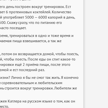
 его день построен вокруг тренировок. Ест
ет 6 протеиновых коктейлей. Количество
й употребляет 5000 — 6000 калорий в день,
0. Скажу сразу, что по питанию его
часто посещает.
емя, тренироваться в одно и тоже время и
маемая пища взвешивается, а так же
, потом он возвращается домой, чтобы поесть,
й, чтобы поесть. После еды он спит какое-то
енировки ещё 2 приёма пищи, после этого
омой и ест последний раз.
изни? Лично я бы не смог так жить. Я конечно
у соревновательным и любительским
нь строится вокруг тренировки. Любители же
ея Катлера на русском языке о том, как он
место.