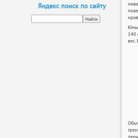
пива
Яндекс поиск по сайту
пове
нрав
Юный
140 
вес.
Обыч
трен
день