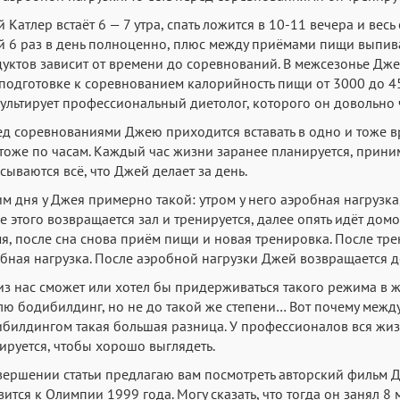
 Катлер встаёт 6 — 7 утра, спать ложится в 10-11 вечера и весь
 6 раз в день полноценно, плюс между приёмами пищи выпива
уктов зависит от времени до соревнований. В межсезонье Дже
подготовке к соревнованием калорийность пищи от 3000 до 450
ультирует профессиональный диетолог, которого он довольно 
д соревнованиями Джею приходится вставать в одно и тоже вр
 тоже по часам. Каждый час жизни заранее планируется, прини
сываются всё, что Джей делает за день.
м дня у Джея примерно такой: утром у него аэробная нагрузка
е этого возвращается зал и тренируется, далее опять идёт домо
я, после сна снова приём пищи и новая тренировка. После тр
бная нагрузка. После аэробной нагрузки Джей возвращается д
из нас сможет или хотел бы придерживаться такого режима в ж
ю бодибилдинг, но не до такой же степени… Вот почему межд
билдингом такая большая разница. У профессионалов вся жиз
ируется, чтобы хорошо выглядеть.
вершении статьи предлагаю вам посмотреть авторский фильм Дж
вится к Олимпии 1999 года. Могу сказать, что тогда он занял 8 