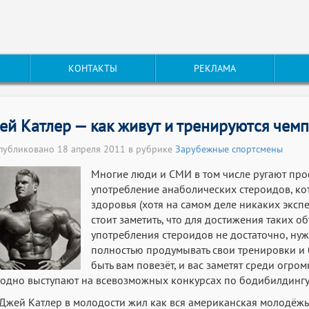
КОНТАКТЫ
РЕКЛАМА
ей Катлер — как живут и тренируются чем
публиковано 18 апреля 2011 в рубрике
Зарубежные спортсмены
Многие люди и СМИ в том числе ругают пр
употребление анаболических стероидов, ко
здоровья (хотя на самом деле никаких эксп
стоит заметить, что для достижения таких 
употребления стероидов не достаточно, ну
полностью продумывать свои тренировки и 
быть вам повезёт, и вас заметят среди огро
одно выступают на всевозможных конкурсах по бодибилдингу
Джей Катлер в молодости жил как вся американская молодёжь, 