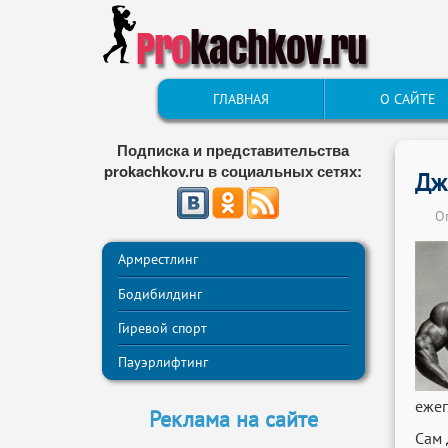
Pro
kachkov.ru
ГЛАВНАЯ
О САЙТЕ
Подписка и представительства
prokachkov.ru в социальных сетях:
Дж
О
Армрестлинг
Бодибилдинг
Гиревой спорт
Пауэрлифтинг
ежег
Реклама на сайте
Сам 