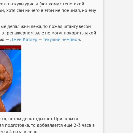
хож на культуриста (вот кому с генетикой
м, хотя сам ничего в этом не понимал, но ему
ые делал жим лёжа, то пожал штангу весом
 в тренажерном зале не могут покорить такой
тью —
Джей Катлер — текущий чемпион
.
тся, потом день отдыхает. При этом он
я подготовка, то добавляется ещё 2-3 часа в
тся 4 раза в день.