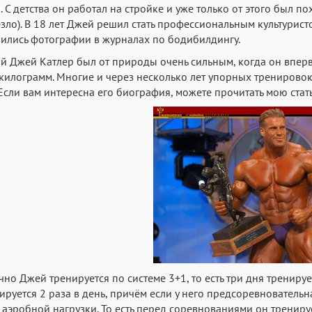
. С детства он работал на стройке и уже только от этого был по
зло). В 18 лет Джей решил стать профессиональным культуристо
ились фотографии в журналах по бодибилдингу.
 Джей Катлер был от природы очень сильным, когда он вперв
килограмм. Многие и через несколько лет упорных тренировок
 Если вам интересна его биография, можете прочитать мою ста
но Джей тренируется по системе 3+1, то есть три дня тренируе
ируется 2 раза в день, причём если у него предсоревновательна
 аэробной нагрузки. То есть перед соревнованиями он тренируе