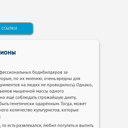
ССЫЛКИ
пионы
офессиональных бодибилдеров за
торые, по их мнению, очень вредны для
ериментов на людях не проводилось). Однако,
объемов мышечной массы одного
жно ещё соблюдать строжайшую диету,
быть генетически одарённым. Тогда, может
много количество культуристов, которые
.
то есть развлекался, любил погулять и выпить