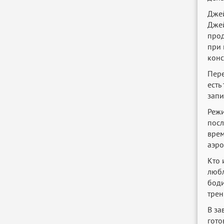
Джей
Джей
прод
при 
конс
Пере
есть
запи
Режи
посл
врем
аэро
Кто 
любл
боди
трен
В за
гото