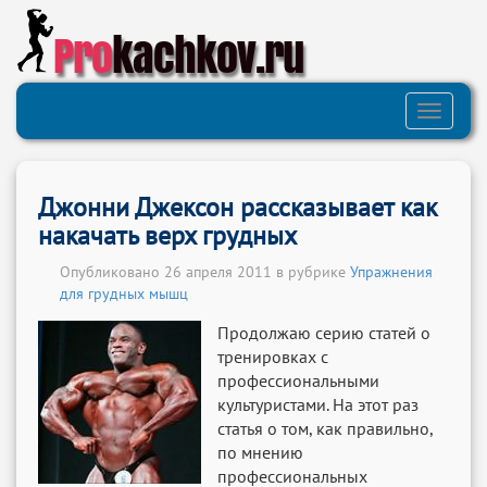
Pro
kachkov.ru
Toggle
navigati
Джонни Джексон рассказывает как
накачать верх грудных
Опубликовано 26 апреля 2011 в рубрике
Упражнения
для грудных мышц
Продолжаю серию статей о
тренировках с
профессиональными
культуристами. На этот раз
статья о том, как правильно,
по мнению
профессиональных