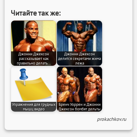
Читайте так же:
Джонни Джексон
Джонни Джексон
рассказывает как
делится секретами жима
правильно делать…
лежа
Упражнения для грудных
Бренч Уоррен и Джонни
мышц видео
Джексон бомбят дельты
prokachkov.ru