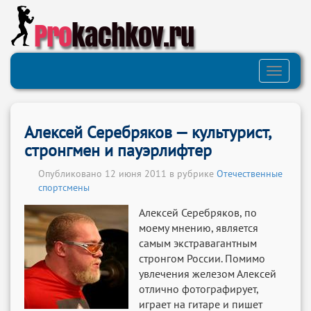
Pro
kachkov.ru
Toggle
navigati
Алексей Серебряков — культурист,
стронгмен и пауэрлифтер
Опубликовано 12 июня 2011 в рубрике
Отечественные
спортсмены
Алексей Серебряков, по
моему мнению, является
самым экстравагантным
стронгом России. Помимо
увлечения железом Алексей
отлично фотографирует,
играет на гитаре и пишет