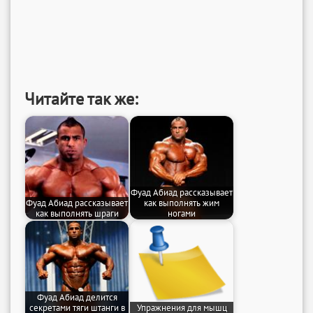
Читайте так же:
Фуад Абиад рассказывает
Фуад Абиад рассказывает
как выполнять жим
как выполнять шраги
ногами
Фуад Абиад делится
секретами тяги штанги в
Упражнения для мышц