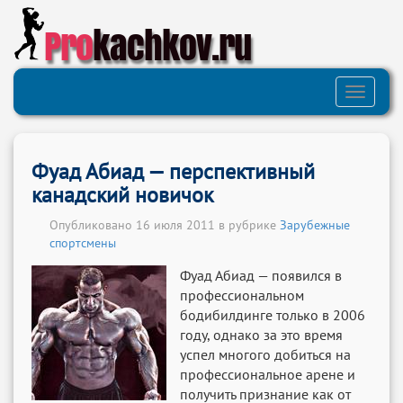
Pro
kachkov.ru
Toggle
navigati
Фуад Абиад — перспективный
канадский новичок
Опубликовано 16 июля 2011 в рубрике
Зарубежные
спортсмены
Фуад Абиад — появился в
профессиональном
бодибилдинге только в 2006
году, однако за это время
успел многого добиться на
профессиональное арене и
получить признание как от