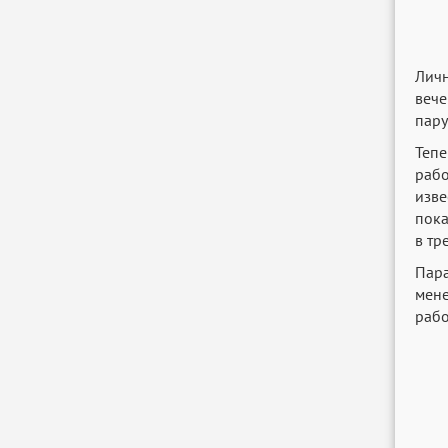
Личн
вече
пару
Тепе
рабо
изве
пока
в тр
Пара
мене
рабо