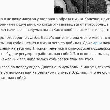
о я не вижу минусов у здорового образа жизни. Конечно, при
ринками с друзьями, но когда отказываешься от этого, больше 
 лет начинаешь задумываться «Как я вообще так жил», и ведь м
рь поговорим о судьбе. Да действительно она что-то меняет в
ты над собой нельзя в жизни чего-то добиться. Даже
Арни
паха
стным на весь мир. Никакая генетика и спонсорская поддержка
 не будете регулярно работать над собой. Это основная мысль
енажерный зал, либо только собирается этим заняться.
 слов по поводу видео. Длится оно чуть больше минуты, так что
е он поможет вам на реальном примере убедиться, что не стоит 
тать над собой.