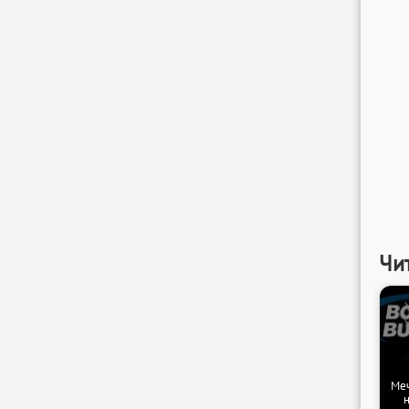
Чит
Меч
н