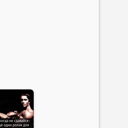
огда не сдавайся -
ё один ролик для