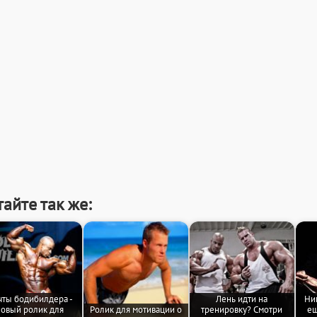
айте так же:
ты бодибилдера -
Лень идти на
Ник
овый ролик для
Ролик для мотивации о
тренировку? Смотри
ещ