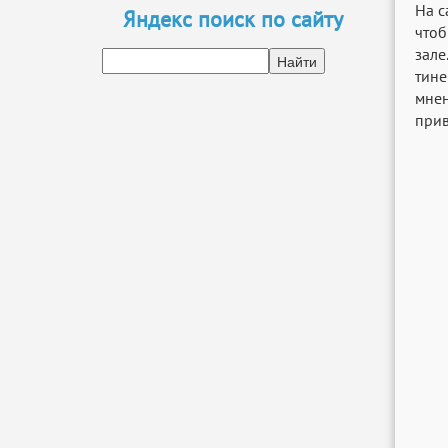
На с
Яндекс поиск по сайту
чтоб
зале
тине
мнен
прив