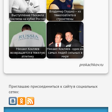
Владимир Глушко – из
Выступление Михаила
тяжелоатлета в
Кокляева на кубке России
стронгмены
Михаил Кокляев
Михаил Кокляев - один из
возвращается в тяжелую
самых людей сильных в
атлетику
мире
prokachkov.ru
Приглашаю присоединиться к сайту в социальных
сетях: