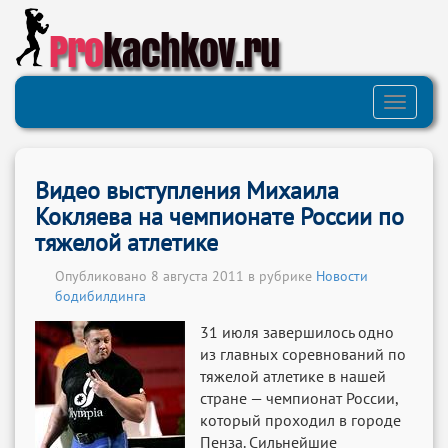
Pro
kachkov.ru
Toggle
navigati
Видео выступления Михаила
Кокляева на чемпионате России по
тяжелой атлетике
Опубликовано 8 августа 2011 в рубрике
Новости
бодибилдинга
31 июля завершилось одно
из главных соревнований по
тяжелой атлетике в нашей
стране — чемпионат России,
который проходил в городе
Пенза. Сильнейшие