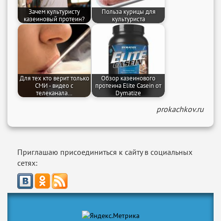
Зачем культуристу
Польза курицы для
казеиновый протеин?
культуриста
Для тех кто верит только
Обзор казеинового
СМИ - видео с
протеина Elite Casein от
телеканала…
Dymatize
prokachkov.ru
Приглашаю присоединиться к сайту в социальных
сетях: