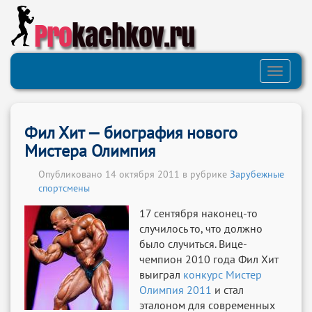
Pro
kachkov.ru
Toggle
navigati
Фил Хит — биография нового
Мистера Олимпия
Опубликовано 14 октября 2011 в рубрике
Зарубежные
спортсмены
17 сентября наконец-то
случилось то, что должно
было случиться. Вице-
чемпион 2010 года Фил Хит
выиграл
конкурс Мистер
Олимпия 2011
и стал
эталоном для современных