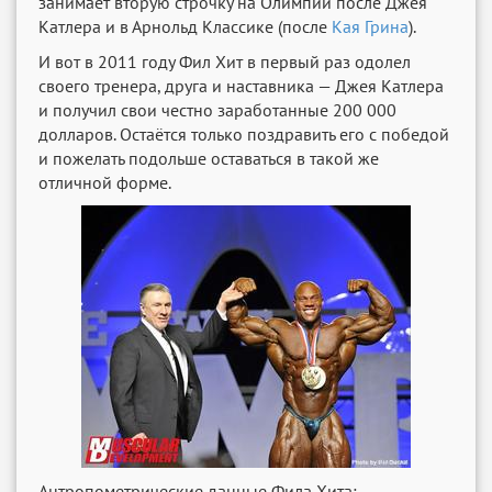
занимает вторую строчку на Олимпии после Джея
Катлера и в Арнольд Классике (после
Кая Грина
).
И вот в 2011 году Фил Хит в первый раз одолел
своего тренера, друга и наставника — Джея Катлера
и получил свои честно заработанные 200 000
долларов. Остаётся только поздравить его с победой
и пожелать подольше оставаться в такой же
отличной форме.
Антропометрические данные Фила Хита: