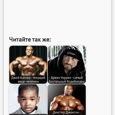
Читайте так же:
Джей Катлер - текущий
Бренч Уоррен - самый
вице-чемпион
брутальный бодибилдер
Декстер Джексон -