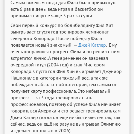
Самым тяжелым тогда для Фила было привыкнуть
есть 6 раз в день, ведь играя в баскетбол он
принимал пищу не чаще 3 раз за сутки.
Свой первый конкурс по бодибилдингу Фил Хит
выигрывает спустя год тренировок чемпионат
северного Колорадо. После победы у Фила
появляется новый знакомый —
Джей Катлер
. Ему
очень понравился прогресс Фила и он решил с ним
встретится лично. А тем временем он завоевал
очередной титул (2004 год) и стал Мистером
Колорадо. Спустя год Фил Хин выигрывает Джуниор
Нашионалс в категории тяжелый вес, а так же
побеждает в абсолютной категории, тем самым он
получает карту профессионала. Это небывалый
прогресс — за 3 года тренировок стать
профессионалом, поэтому об успехе Фила начинает
говорить вся Америка и его решает тренировать сам
Джей Катлер (тогда он ещё не был известен так, как
сейчас, ведь он ещё не разу не выигрывал Олимпию
и сделает это только в 2006).