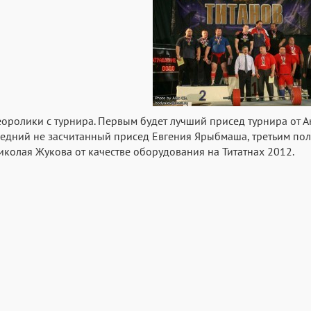
оролики с турнира. Первым будет лучший присед турнира от А
едний не засчитанный присед Евгения Ярыбмаша, третьим полн
иколая Жукова от качестве оборудования на Титатнах 2012.