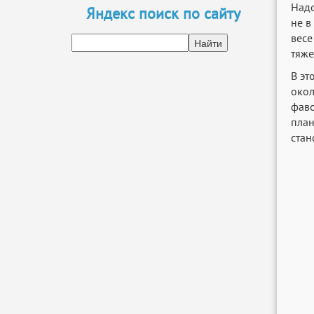
Надо
Яндекс поиск по сайту
не в
весе
тяже
В эт
окол
фаво
план
стан