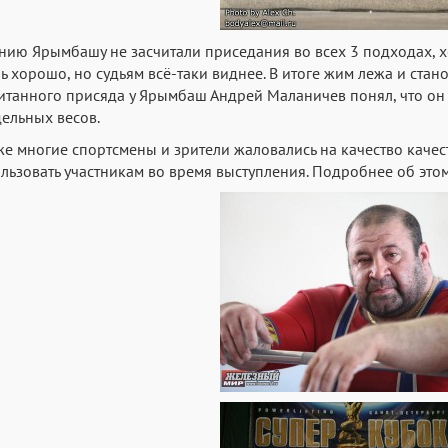
нию Ярымбашу не засчитали приседания во всех 3 подходах, х
ь хорошо, но судьям всё-таки виднее. В итоге жим лежа и стан
итанного присяда у Ярымбаш Андрей Маланичев понял, что он 
ельных весов.
же многие спортсмены и зрители жаловались на качество каче
льзовать участникам во время выступления. Подробнее об это