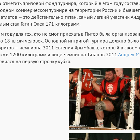
 отметить призовой фонд турнира, который в этом году состав
 одном коммерческом турнире на территории России и бывшего 
 атлетов — это действительно титан, самый легкий участник Ан
лым стал Гагин Олел 171 килограмм.
ом году для тех, кто не смог приехать в Питер была организов
о 18 тысяч человек. Основной интригой турнира должно было 
ритов — чемпиона 2011 Евгения Ярымбаша, который в своём 
ку в 1200 килограмм и вице-чемпиона Титанов 2011
Андрея М
овился на первую строчку кубка.