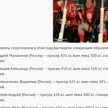
льтаты спортсменов в этом году выглядели следующим образом
ндрей Маланичев (Россия) — присед 470 кг, жим лежа 300 кг, ста
ей.
люшев Александр (Россия) — присед 450 кг, жим лежа 260 кг, ста
ей.
алиниченко Владимир (Россия) — присед 425 кг, жим лежа 285, с
ей.
еляев Андрей (Россия) — присед 420 кг, жим лежа 300 кг, станова
ей.
рейдун Иван (Украина) — присед 420 кг, жим лежа 307,5 кг, стан