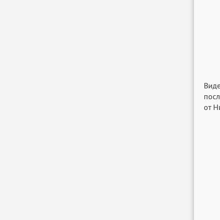
Виде
посл
от Н