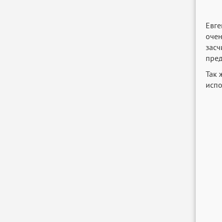
Евге
очен
засч
пред
Так 
испо