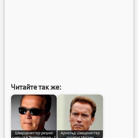
Читайте так же:
Шварценеггер решил
Арнольд Шваценеггер
сняться в Терминаторе - 5
посетит Москву