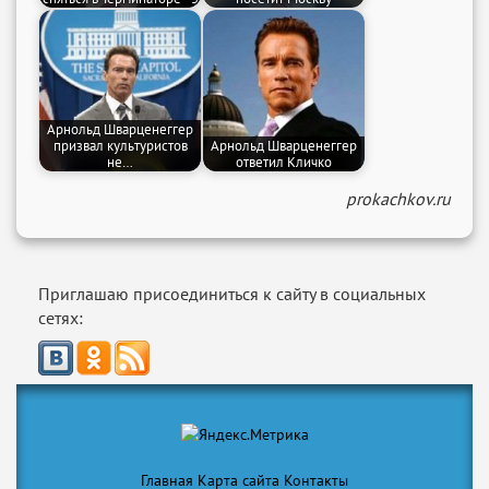
Арнольд Шварценеггер
призвал культуристов
Арнольд Шварценеггер
не…
ответил Кличко
prokachkov.ru
Приглашаю присоединиться к сайту в социальных
сетях:
Главная
Карта сайта
Контакты