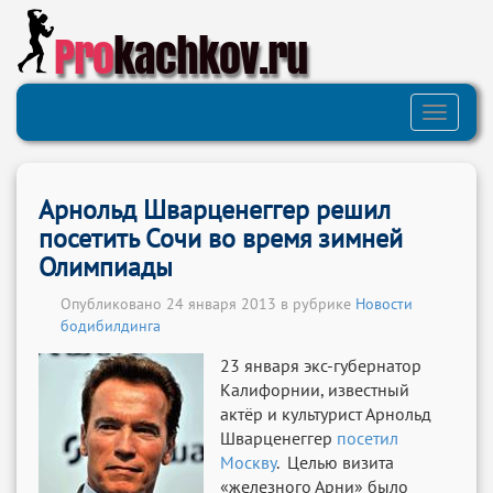
Pro
kachkov.ru
Toggle
navigati
Арнольд Шварценеггер решил
посетить Сочи во время зимней
Олимпиады
Опубликовано 24 января 2013 в рубрике
Новости
бодибилдинга
23 января экс-губернатор
Калифорнии, известный
актёр и культурист Арнольд
Шварценеггер
посетил
Москву
. Целью визита
«железного Арни» было