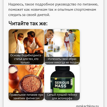
Надеюсь, такое подробное руководство по питанию,
поможет как новичкам так и опытным спортсменам
следить за своей диетой.
Читайте так же:
Основы бодибилдинга -
статья для тех, кто
Изменить свой образ
только…
жизни никогда не поздно
Правильное питание при
Самый лучший гейнер
занятиях фитнесом
для эктоморфа
prokachkov.ru