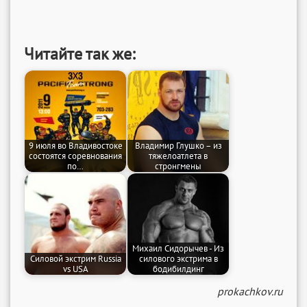
Читайте так же:
9 июля во Владивостоке
Владимир Глушко – из
состоятся соревнования
тяжелоатлета в
по…
стронгмены
Михаил Сидорычев - Из
Силовой экстрим Russia
силового экстрима в
vs USA
бодибилдинг
prokachkov.ru