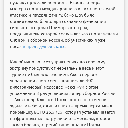
публику приехали чемпионы Европы и мира,
мастера спорта международного класса по тяжелой
атлетике и пауэрлифтингу. Само шоу было
организовано благодаря созданию федерации
силового экстрима Приморского края,
представители которой состязались со спортсменами
Сибири и сборной России, об участниках я уже
писал
в предыдущей статье
.
Как обычно во всех упражнениях по силовому
экстриму присутствуют нереальные веса и этот
турнир не был исключением. Уже в первом
упражнении спортсмены поднимали 400
килограммовый мерседес, максимум в этом
упражнений 8 раз установил лидер сборной России
— Александр Клюшев. После этого спортсменов
ждала эстафета, один из них на время перкатывал
покрыкшку BOTO 23.5R25, которая устанавливается
на фронтальные погрузчики и самосвалы, второй
таскал бревно, а третий тягает штангу. Потом