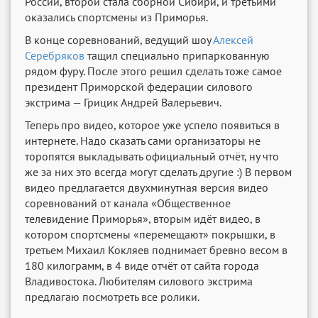
России, второй стала сборной Сибири, и третьими
оказались спортсмены из Приморья.
В конце соревнований, ведущий шоу
Алексей
Серебряков
тащил специально припаркованную
рядом фуру. После этого решил сделать тоже самое
президент Приморской федерации силового
экстрима — Грицик Андрей Валерьевич.
Теперь про видео, которое уже успело появиться в
интернете. Надо сказать сами организаторы не
торопятся выкладывать официальный отчёт, ну что
же за них это всегда могут сделать другие :) В первом
видео предлагается двухминутная версия видео
соревнований от канала «Общественное
телевидение Приморья», вторым идёт видео, в
котором спортсмены «перемещают» покрышки, в
третьем Михаил Кокляев поднимает бревно весом в
180 килограмм, в 4 виде отчёт от сайта города
Владивостока. Любителям силового экстрима
предлагаю посмотреть все ролики.