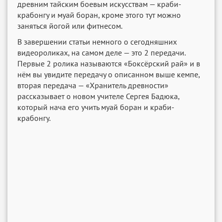
древним тайским боевым искусствам — краби-
крабонгу и муай боран, кроме этого тут можно
заняться йогой или фитнесом.
В завершении статьи немного о сегодняшних
видеороликах, на самом деле — это 2 передачи.
Первые 2 ролика называются «Боксёрский рай» и в
нём вы увидите передачу о описанном выше кемпе,
вторая передача — «Хранитель древности»
рассказывает о новом учителе Сергея Бадюка,
который нача его учить муай боран и краби-
крабонгу.