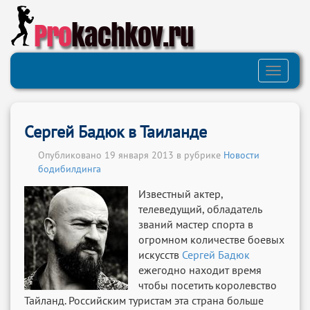
Pro
kachkov.ru
Toggle
navigati
Сергей Бадюк в Таиланде
Опубликовано 19 января 2013 в рубрике
Новости
бодибилдинга
Известный актер,
телеведущий, обладатель
званий мастер спорта в
огромном количестве боевых
искусств
Сергей Бадюк
ежегодно находит время
чтобы посетить королевство
Тайланд. Российским туристам эта страна больше