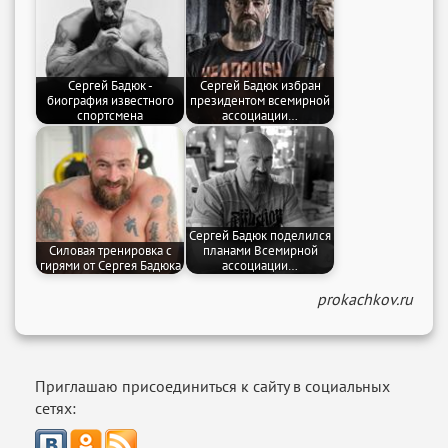
Сергей Бадюк -
Сергей Бадюк избран
биография известного
президентом всемирной
спортсмена
ассоциации…
Сергей Бадюк поделился
Силовая тренировка с
планами Всемирной
гирями от Сергея Бадюка
ассоциации…
prokachkov.ru
Приглашаю присоединиться к сайту в социальных
сетях: