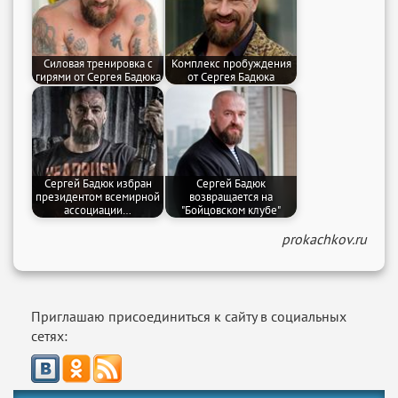
Силовая тренировка с
Комплекс пробуждения
гирями от Сергея Бадюка
от Сергея Бадюка
Сергей Бадюк избран
Сергей Бадюк
президентом всемирной
возвращается на
ассоциации…
"Бойцовском клубе"
prokachkov.ru
Приглашаю присоединиться к сайту в социальных
сетях: