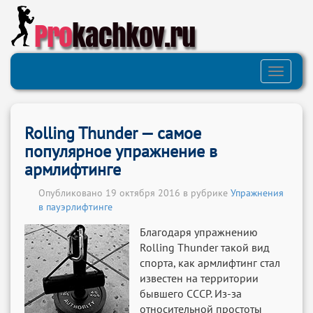
Pro
kachkov.ru
Toggle
navigati
Rolling Thunder — самое
популярное упражнение в
армлифтинге
Опубликовано 19 октября 2016 в рубрике
Упражнения
в пауэрлифтинге
Благодаря упражнению
Rolling Thunder такой вид
спорта, как армлифтинг стал
известен на территории
бывшего СССР. Из-за
относительной простоты