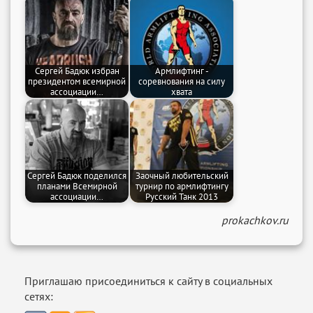
Сергей Бадюк избран
Армлифтинг -
президентом всемирной
соревнования на силу
ассоциации…
хвата
Сергей Бадюк поделился
Заочный любительский
планами Всемирной
турнир по армлифтингу
ассоциации…
Русский Танк 2013
prokachkov.ru
Приглашаю присоединиться к сайту в социальных
сетях: