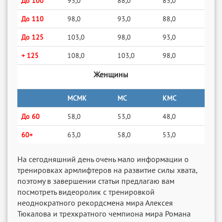
До 100
93,0
88,0
83,0
До 110
98,0
93,0
88,0
До 125
103,0
98,0
93,0
+ 125
108,0
103,0
98,0
Женщины
МСМК
МС
КМС
До 60
58,0
53,0
48,0
60+
63,0
58,0
53,0
На сегодняшний день очень мало информации о
тренировках армлифтеров на развитие силы хвата,
поэтому в завершении статьи предлагаю вам
посмотреть видеоролик с тренировкой
неоднократного рекордсмена мира Алексея
Тюкалова и трехкратного чемпиона мира Романа